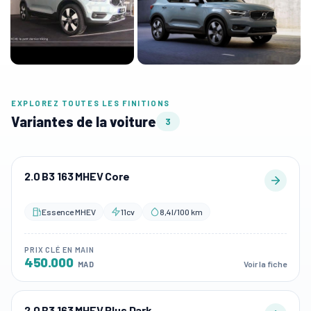
EXPLOREZ TOUTES LES FINITIONS
Variantes de la voiture
3
2.0 B3 163 MHEV Core
Essence MHEV
11cv
8,4l/100 km
PRIX CLÉ EN MAIN
450.000
Voir la fiche
MAD
2.0 B3 163 MHEV Plus Dark