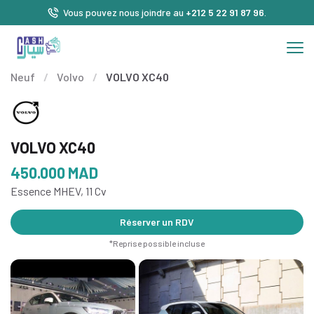
Vous pouvez nous joindre au
+212 5 22 91 87 96
.
Neuf
/
Volvo
/
VOLVO XC40
VOLVO XC40
450.000
MAD
Essence MHEV, 11 Cv
Réserver un RDV
*Reprise possible incluse