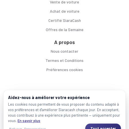
Vente de voiture
Achat de voiture
Certifié SiaraCash
Offres de la Semaine
A propos
Nous contacter
Termes et Conditions
Préférences cookies
Voitures par ville
Aidez-nous à améliorer votre expérience
Casablanca
|
Rabat
|
Mohammadia
|
Salé
|
Témara
|
Kénitra
Les cookies nous permettent de vous proposer du contenu adapté à
vos préférences et d'améliorer Siaracash chaque jour. En acceptant,
Marques populaires
vous contribuez à une expérience plus pertinente — uniquement pour
Mercedes
|
BMW
|
Volkswagen
|
Dacia
|
Renault
|
Toyota
|
Hyundai
|
Peugeot
vous.
En savoir plus
Tout accepter
Refuser
Personnaliser