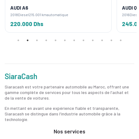
AUDI A6
AUDI Q
2018
Diesel
215.001 km
automatique
2016
Diese
220.000 Dhs
245.0
SiaraCash
Siaracash est votre partenaire automobile au Maroc, offrant une
gamme complète de services pour tous les aspects de l'achat et
de la vente de voitures.
En mettant en avant une expérience fiable et transparente,
Siaracash se distingue dans l'industrie automobile grâce à la
technologie.
Nos services