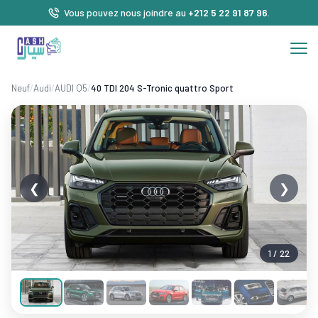
Vous pouvez nous joindre au
+212 5 22 91 87 96
.
Neuf
/
Audi
/
AUDI Q5
/
40 TDI 204 S-Tronic quattro Sport
❮
❯
1 / 22