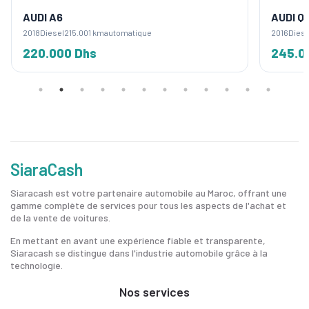
AUDI A6
AUDI Q
2018
Diesel
215.001 km
automatique
2016
Diese
220.000 Dhs
245.0
SiaraCash
Siaracash est votre partenaire automobile au Maroc, offrant une
gamme complète de services pour tous les aspects de l'achat et
de la vente de voitures.
En mettant en avant une expérience fiable et transparente,
Siaracash se distingue dans l'industrie automobile grâce à la
technologie.
Nos services