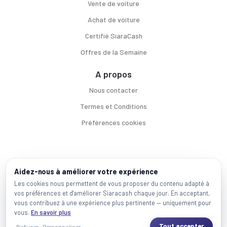
Vente de voiture
Achat de voiture
Certifié SiaraCash
Offres de la Semaine
A propos
Nous contacter
Termes et Conditions
Préférences cookies
Voitures par ville
Aidez-nous à améliorer votre expérience
Casablanca
|
Rabat
|
Mohammadia
|
Salé
|
Témara
|
Kénitra
Les cookies nous permettent de vous proposer du contenu adapté à
vos préférences et d'améliorer Siaracash chaque jour. En acceptant,
Marques populaires
vous contribuez à une expérience plus pertinente — uniquement pour
Mercedes
|
BMW
|
Volkswagen
|
Dacia
|
Renault
|
Toyota
|
Hyundai
|
Peugeot
vous.
En savoir plus
Tout accepter
Refuser
Personnaliser