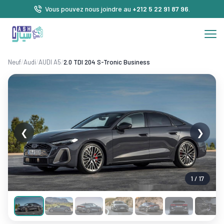
Vous pouvez nous joindre au
+212 5 22 91 87 96
.
Neuf
/
Audi
/
AUDI A5
/
2.0 TDI 204 S-Tronic Business
❮
❯
1 / 17