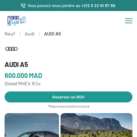
Vous pouvez nous joindre au
+212 5 22 91 87 96
.
Neuf
/
Audi
/
AUDI A5
AUDI A5
600.000
MAD
Diesel MHEV, 8 Cv
Réserver un RDV
*Reprise possible incluse