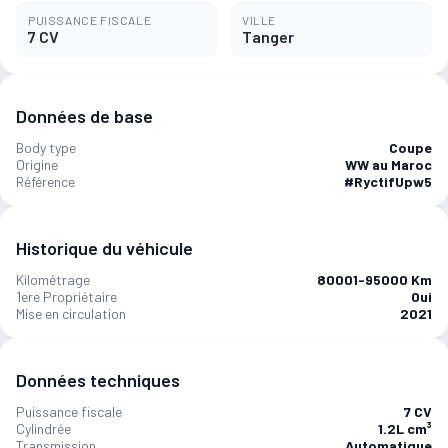
PUISSANCE FISCALE
VILLE
7 CV
Tanger‎
Données de base
Body type
Coupe
Origine
WW au Maroc
Référence
#RyctifUpw5
Historique du véhicule
Kilométrage
80001-95000 Km
1ere Propriétaire
Oui
Mise en circulation
2021
Données techniques
Puissance fiscale
7 CV
Cylindrée
1.2L cm³
Transmission
Automatique