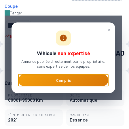
Coupe
Tanger‎
Partager
×
8 autres personnes sont intéressées
120 000 MAD
Véhicule
non expertisé
Annonce publiée directement par le propriétaire,
1 897 MAD / mois
sans expertise de nos équipes.
Compris
Caractéristiques principales
KILOMÉTRAGE
BOÎTE
80001-95000 Km
Automatique
1ÈRE MISE EN CIRCULATION
CARBURANT
2021
Essence