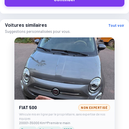
Voitures similaires
Tout voir
Suggestions personnalisées pour vous.
FIAT 500
NON EXPERTISÉ
Véhicule mis en ligne par le propriétaire, sans expertise de nos
équipes
20001-35000 Km
Première main