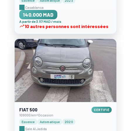
Essence
Automatique
2023
Casablanca
140.000 MAD
A partir de 3.117 MAD / mois
10 autres personnes sont intéressées
FIAT 500
CERTIFIÉ
109000 km
Occasion
Essence
Automatique
2020
Sale Al Jadida