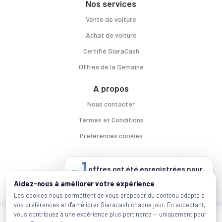
Nos services
Vente de voiture
Achat de voiture
Certifié SiaraCash
Offres de la Semaine
A propos
Nous contacter
Termes et Conditions
Préférences cookies
1
offres ont été enregistrées pour
ce véhicule
Voitures par ville
Aidez-nous à améliorer votre expérience
depuis sa mise en ligne
Casablanca
|
Rabat
|
Mohammadia
|
Salé
|
Témara
|
Kénitra
Les cookies nous permettent de vous proposer du contenu adapté à
vos préférences et d'améliorer Siaracash chaque jour. En acceptant,
Marques populaires
vous contribuez à une expérience plus pertinente — uniquement pour
Mercedes
|
BMW
|
Volkswagen
|
Dacia
|
Renault
|
Toyota
|
Hyundai
|
Peugeot
J'ai besoin de plus d'infos