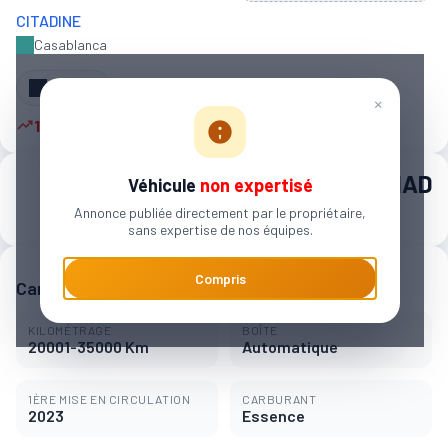
CITADINE
Casablanca
Partager
×
10 autres personnes sont intéressées
140 000 MAD
Véhicule
non expertisé
Annonce publiée directement par le propriétaire,
2 214 MAD / mois
sans expertise de nos équipes.
Compris
Caractéristiques principales
KILOMÉTRAGE
BOÎTE
20001-35000 Km
Automatique
1ÈRE MISE EN CIRCULATION
CARBURANT
2023
Essence