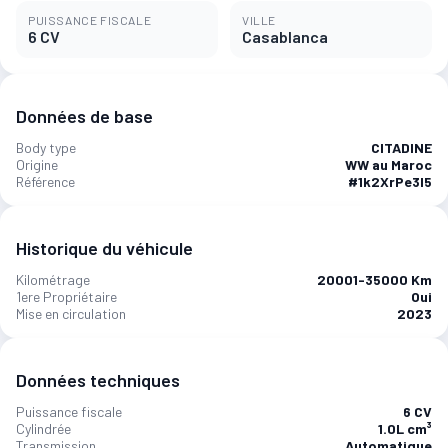
PUISSANCE FISCALE
VILLE
6 CV
Casablanca
Données de base
Body type
CITADINE
Origine
WW au Maroc
Référence
#1k2XrPe3l5
Historique du véhicule
Kilométrage
20001-35000 Km
1ere Propriétaire
Oui
Mise en circulation
2023
Données techniques
Puissance fiscale
6 CV
Cylindrée
1.0L cm³
Transmission
Automatique