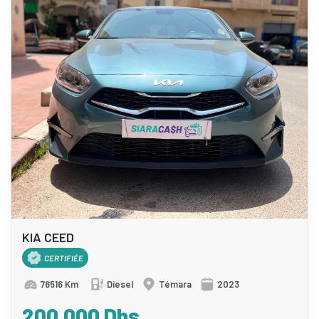
KIA CEED
CERTIFIÉE
76516 Km
Diesel
Témara
2023
200.000 Dhs