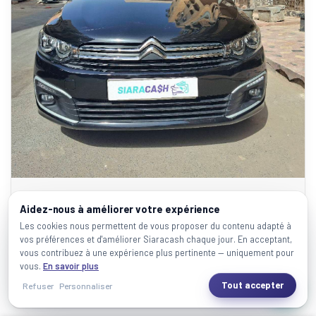
CITROEN C-ELYSEE
Aidez-nous à améliorer votre expérience
CERTIFIÉE
Les cookies nous permettent de vous proposer du contenu adapté à
vos préférences et d'améliorer Siaracash chaque jour. En acceptant,
79000 Km
Diesel
Casablanca
2020
vous contribuez à une expérience plus pertinente — uniquement pour
vous.
En savoir plus
125.000 Dhs
Tout accepter
Refuser
Personnaliser
À partir de 2.782.7 Dhs / mois