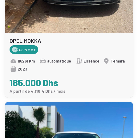
OPEL MOKKA
CERTIFIÉE
116261 Km
automatique
Essence
Témara
2023
185.000 Dhs
À partir de 4.118.4 Dhs / mois