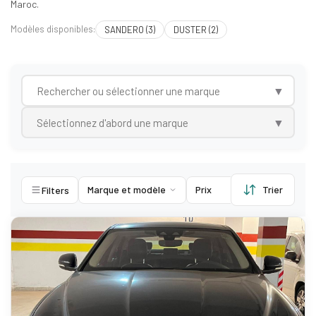
Maroc.
Modèles disponibles:
SANDERO (3)
DUSTER (2)
▼
▼
Marque et modèle
Prix
Trier
Kilometers
Filters