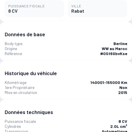
PUISSANCE FISCALE
VILLE
8 CV
Rabat
Données de base
Body type
Berline
Origine
WW au Maroc
Référence
#0St6GbvKse
Historique du véhicule
Kilométrage
140001-155000 Km
1ere Propriétaire
Non
Mise en circulation
2015
Données techniques
Puissance fiscale
8 CV
Cylindrée
2.0L cm³
Transmission
Automatique