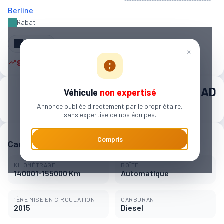
Berline
Rabat
Partager
×
9 autres personnes sont intéressées
195 000 MAD
Véhicule
non expertisé
Annonce publiée directement par le propriétaire,
3 039 MAD / mois
sans expertise de nos équipes.
Compris
Caractéristiques principales
KILOMÉTRAGE
BOÎTE
140001-155000 Km
Automatique
1ÈRE MISE EN CIRCULATION
CARBURANT
2015
Diesel