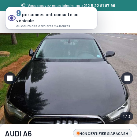
Vous pouvez nous joindre au
+212 5 22 91 87 96
.
9
personnes ont consulté ce
véhicule
au cours des dernières 24 heures
1 / 3
AUDI A6
NON CERTIFIÉE SIARACASH