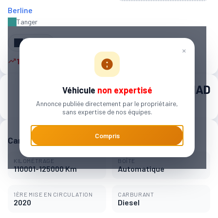
Berline
Tanger‎
Partager
×
16 autres personnes sont intéressées
260 000 MAD
Véhicule
non expertisé
Annonce publiée directement par le propriétaire,
4 052 MAD / mois
sans expertise de nos équipes.
Compris
Caractéristiques principales
KILOMÉTRAGE
BOÎTE
110001-125000 Km
Automatique
1ÈRE MISE EN CIRCULATION
CARBURANT
2020
Diesel