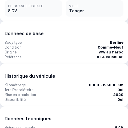
PUISSANCE FISCALE
VILLE
8 CV
Tanger‎
Données de base
Body type
Berline
Condition
Comme-Neuf
Origine
WW au Maroc
Référence
#T3JsCsnLAE
Historique du véhicule
Kilométrage
110001-125000 Km
1ere Propriétaire
Oui
Mise en circulation
2020
Disponibilité
Oui
Données techniques
Puissance fiscale
8 CV