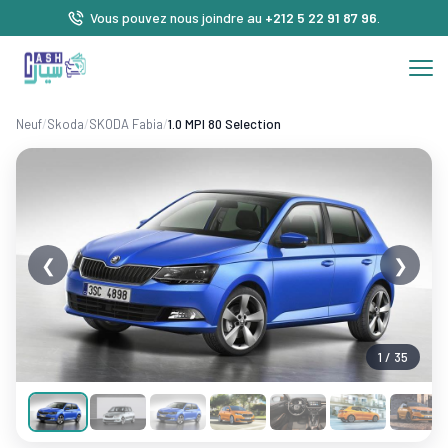
Vous pouvez nous joindre au
+212 5 22 91 87 96
.
Neuf
/
Skoda
/
SKODA Fabia
/
1.0 MPI 80 Selection
❮
❯
1 / 35