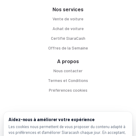
Nos services
Vente de voiture
Achat de voiture
Certifié SiaraCash
Offres de la Semaine
A propos
Nous contacter
Termes et Conditions
Préférences cookies
Voitures par ville
Aidez-nous à améliorer votre expérience
Casablanca
|
Rabat
|
Mohammadia
|
Salé
|
Témara
|
Kénitra
Les cookies nous permettent de vous proposer du contenu adapté à
vos préférences et d'améliorer Siaracash chaque jour. En acceptant,
Marques populaires