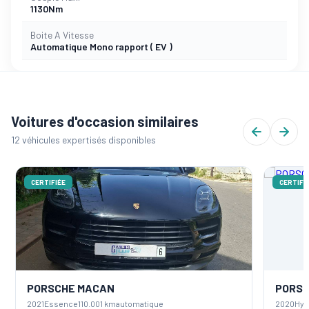
1130Nm
Boite A Vitesse
Automatique Mono rapport ( EV )
Voitures d'occasion similaires
12 véhicules expertisés disponibles
CERTIFIÉE
CERTIFIÉ
PORSCHE MACAN
PORSC
2021
Essence
110.001 km
automatique
2020
Hybr