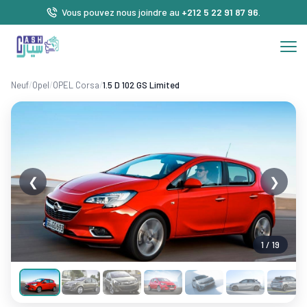
Vous pouvez nous joindre au
+212 5 22 91 87 96
.
Neuf
/
Opel
/
OPEL Corsa
/
1.5 D 102 GS Limited
❮
❯
1 / 19