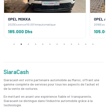
OPEL MOKKA
OPEL 
2023
Essence
110.001 km
automatique
2016
Esse
185.000 Dhs
105.0
SiaraCash
Siaracash est votre partenaire automobile au Maroc, offrant une
gamme complète de services pour tous les aspects de l'achat et
de la vente de voitures.
En mettant en avant une expérience fiable et transparente,
Siaracash se distingue dans l'industrie automobile grâce à la
technologie.