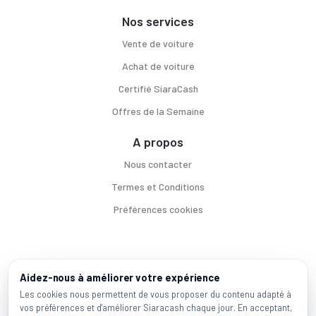
Nos services
Vente de voiture
Achat de voiture
Certifié SiaraCash
Offres de la Semaine
A propos
Nous contacter
Termes et Conditions
Préférences cookies
Voitures par ville
Aidez-nous à améliorer votre expérience
Casablanca
|
Rabat
|
Mohammadia
|
Salé
|
Témara
|
Kénitra
Les cookies nous permettent de vous proposer du contenu adapté à
vos préférences et d'améliorer Siaracash chaque jour. En acceptant,
Marques populaires