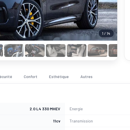
1 / 14
écurité
Confort
Esthétique
Autres
2.0 L4 330 MHEV
Energie
11cv
Transmission