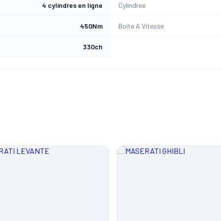
4 cylindres en ligne
Cylindree
450Nm
Boite A Vitesse
330ch