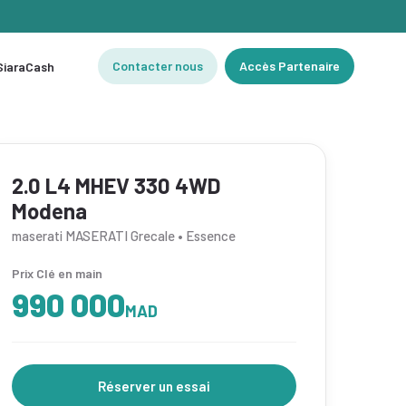
Contacter nous
Accès Partenaire
 SiaraCash
2.0 L4 MHEV 330 4WD
Modena
maserati MASERATI Grecale • Essence
Prix Clé en main
990 000
MAD
Réserver un essai