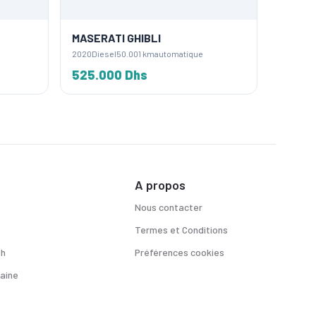
MASERATI GHIBLI
MASER
2020
Diesel
50.001 km
automatique
2017
Esse
525.000 Dhs
340.0
A propos
Nous contacter
Termes et Conditions
sh
Préférences cookies
aine