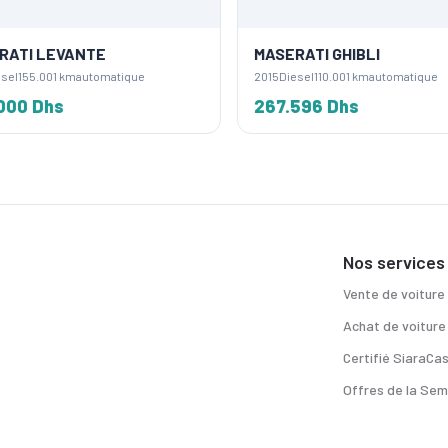
ATI LEVANTE
MASERATI GHIBLI
sel
155.001 km
automatique
2015
Diesel
110.001 km
automatique
000 Dhs
267.596 Dhs
Nos services
Vente de voiture
Achat de voiture
Certifié SiaraCa
Offres de la Sem