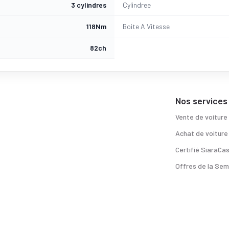
3 cylindres
Cylindree
118Nm
Boite A Vitesse
82ch
Nos services
Vente de voiture
Achat de voiture
Certifié SiaraCa
Offres de la Sem