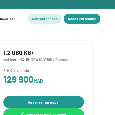
Contacter nous
Accès Partenaire
 SiaraCash
1.2 G80 K8+
mahindra MAHINDRA KUV 100 • Essence
Prix Clé en main
129 900
MAD
Réserver un essai
Contacter sur WhatsApp