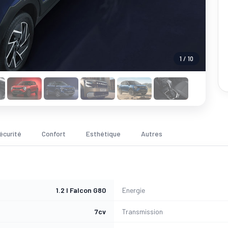
1 / 10
écurité
Confort
Esthétique
Autres
1.2 l Falcon G80
Energie
7cv
Transmission