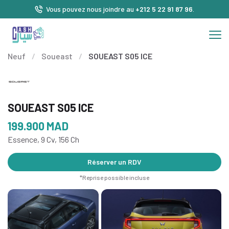
Vous pouvez nous joindre au
+212 5 22 91 87 96
.
Neuf
/
Soueast
/
SOUEAST S05 ICE
SOUEAST S05 ICE
199.900
MAD
Essence, 9 Cv, 156 Ch
Réserver un RDV
*Reprise possible incluse