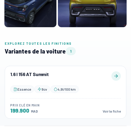
EXPLOREZ TOUTES LES FINITIONS
Variantes de la voiture
1
1.6 l 156 AT Summit
Essence
9cv
4,9l/100 km
PRIX CLÉ EN MAIN
199.900
Voir la fiche
MAD