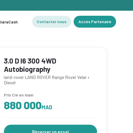
Contacter nous
Accès Partenaire
 SiaraCash
3.0 D I6 300 4WD
Autobiography
land-rover LAND ROVER Range Rover Velar •
Diesel
Prix Clé en main
880 000
MAD
Réserver un essai