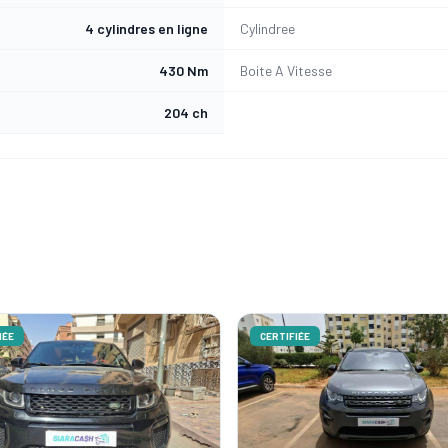
4 cylindres en ligne
Cylindree
430 Nm
Boite A Vitesse
204 ch
ÉE
CERTIFIÉE