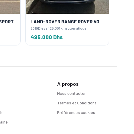
SPORT
LAND-ROVER RANGE ROVER VOGUE
LAND-
2019
Diesel
125.001 km
automatique
2018
Diese
495.000 Dhs
210.0
A propos
Nous contacter
Termes et Conditions
sh
Préférences cookies
aine