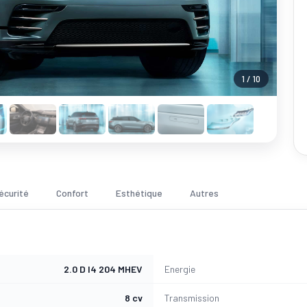
1 / 10
écurité
Confort
Esthétique
Autres
2.0 D I4 204 MHEV
Energie
8 cv
Transmission