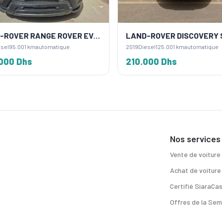
LAND-ROVER RANGE ROVER EVOQUE
LAND-ROVER DISCOVERY 
sel
95.001 km
automatique
2019
Diesel
125.001 km
automatique
000 Dhs
210.000 Dhs
Nos services
Vente de voiture
Achat de voiture
Certifié SiaraCa
Offres de la Sem