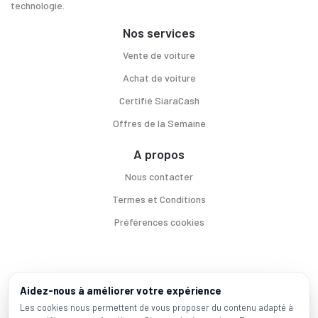
technologie.
Nos services
Vente de voiture
Achat de voiture
Certifié SiaraCash
Offres de la Semaine
A propos
Nous contacter
Termes et Conditions
Préférences cookies
Voitures par ville
Aidez-nous à améliorer votre expérience
Casablanca
|
Rabat
|
Mohammadia
|
Salé
|
Témara
|
Kénitra
Les cookies nous permettent de vous proposer du contenu adapté à