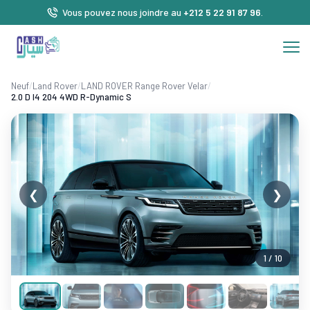
Vous pouvez nous joindre au
+212 5 22 91 87 96
.
Neuf
/
Land Rover
/
LAND ROVER Range Rover Velar
/
2.0 D I4 204 4WD R-Dynamic S
❮
❯
1 / 10