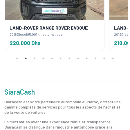
LAND-ROVER RANGE ROVER EVOQUE
LAND-
2018
Diesel
95.001 km
automatique
2019
Diese
220.000 Dhs
210.0
SiaraCash
Siaracash est votre partenaire automobile au Maroc, offrant une
gamme complète de services pour tous les aspects de l'achat et
de la vente de voitures.
En mettant en avant une expérience fiable et transparente,
Siaracash se distingue dans l'industrie automobile grâce à la