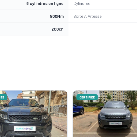
6 cylindres en ligne
Cylindree
500Nm
Boite A Vitesse
200ch
ÉE
CERTIFIÉE