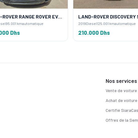
LAND-ROVER RANGE ROVER EVOQUE
LAND-ROVER DISCOVERY 
sel
95.001 km
automatique
2019
Diesel
125.001 km
automatique
000 Dhs
210.000 Dhs
Nos services
Vente de voiture
Achat de voiture
Certifié SiaraCa
Offres de la Sem