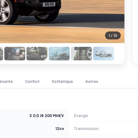
1 / 10
écurité
Confort
Esthétique
Autres
3.0 D I6 200 MHEV
Energie
12cv
Transmission