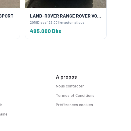
SPORT
LAND-ROVER RANGE ROVER VOGUE
LAND-
2019
Diesel
125.001 km
automatique
2018
Diese
495.000 Dhs
210.0
A propos
Nous contacter
Termes et Conditions
sh
Préférences cookies
aine