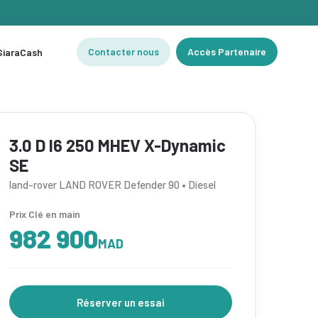
Contacter nous
Accès Partenaire
 SiaraCash
3.0 D I6 250 MHEV X-Dynamic
SE
land-rover LAND ROVER Defender 90 • Diesel
Prix Clé en main
982 900
MAD
Réserver un essai