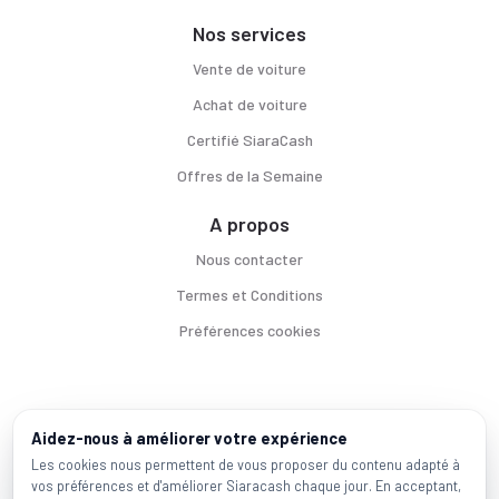
Nos services
Vente de voiture
Achat de voiture
Certifié SiaraCash
Offres de la Semaine
A propos
Nous contacter
Termes et Conditions
Préférences cookies
Voitures par ville
Aidez-nous à améliorer votre expérience
Casablanca
|
Rabat
|
Mohammadia
|
Salé
|
Témara
|
Kénitra
Les cookies nous permettent de vous proposer du contenu adapté à
vos préférences et d'améliorer Siaracash chaque jour. En acceptant,
Marques populaires