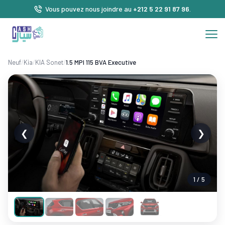
Vous pouvez nous joindre au
+212 5 22 91 87 96
.
Neuf
/
Kia
/
KIA Sonet
/
1.5 MPI 115 BVA Executive
❮
❯
1 / 5