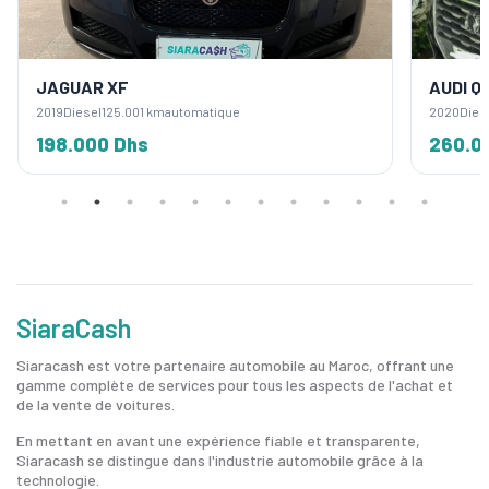
JAGUAR XF
AUDI Q
2019
Diesel
125.001 km
automatique
2020
Dies
198.000 Dhs
260.0
SiaraCash
Siaracash est votre partenaire automobile au Maroc, offrant une
gamme complète de services pour tous les aspects de l'achat et
de la vente de voitures.
En mettant en avant une expérience fiable et transparente,
Siaracash se distingue dans l'industrie automobile grâce à la
technologie.