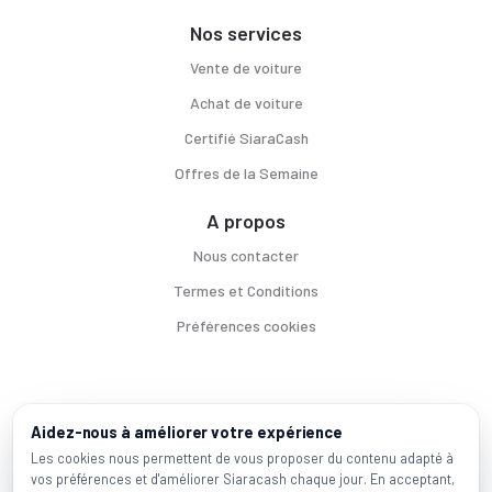
Nos services
Vente de voiture
Achat de voiture
Certifié SiaraCash
Offres de la Semaine
A propos
Nous contacter
Termes et Conditions
Préférences cookies
Voitures par ville
Aidez-nous à améliorer votre expérience
Casablanca
|
Rabat
|
Mohammadia
|
Salé
|
Témara
|
Kénitra
Les cookies nous permettent de vous proposer du contenu adapté à
vos préférences et d'améliorer Siaracash chaque jour. En acceptant,
Marques populaires