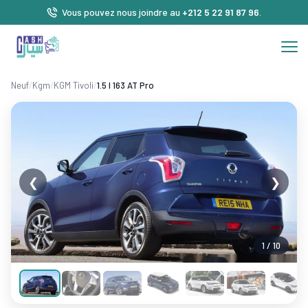
Vous pouvez nous joindre au
+212 5 22 91 87 96
.
Neuf
/
Kgm
/
KGM Tivoli
/
1.5 l 163 AT Pro
❮
❯
1 / 10