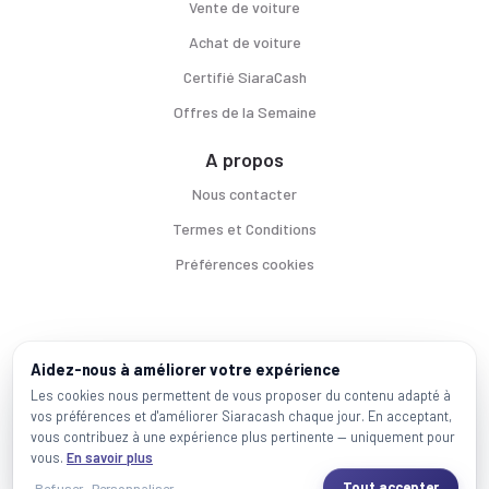
Vente de voiture
Achat de voiture
Certifié SiaraCash
Offres de la Semaine
A propos
Nous contacter
Termes et Conditions
Préférences cookies
Voitures par ville
Aidez-nous à améliorer votre expérience
Casablanca
|
Rabat
|
Mohammadia
|
Salé
|
Témara
|
Kénitra
Les cookies nous permettent de vous proposer du contenu adapté à
vos préférences et d'améliorer Siaracash chaque jour. En acceptant,
Marques populaires
vous contribuez à une expérience plus pertinente — uniquement pour
Mercedes
|
BMW
|
Volkswagen
|
Dacia
|
Renault
|
Toyota
|
Hyundai
|
Peugeot
vous.
En savoir plus
Tout accepter
Refuser
Personnaliser