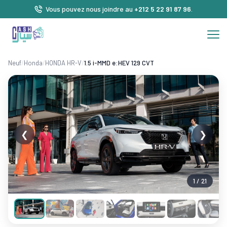
Vous pouvez nous joindre au
+212 5 22 91 87 96
.
Neuf
/
Honda
/
HONDA HR-V
/
1.5 i-MMD e:HEV 129 CVT
❮
❯
1 / 21