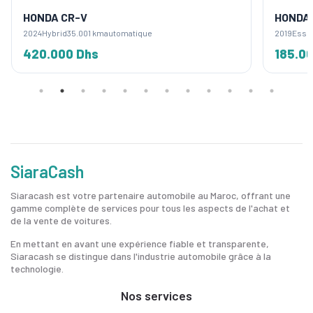
HONDA CR-V
HONDA
2024
Hybrid
35.001 km
automatique
2019
Esse
420.000 Dhs
185.0
SiaraCash
Siaracash est votre partenaire automobile au Maroc, offrant une
gamme complète de services pour tous les aspects de l'achat et
de la vente de voitures.
En mettant en avant une expérience fiable et transparente,
Siaracash se distingue dans l'industrie automobile grâce à la
technologie.
Nos services