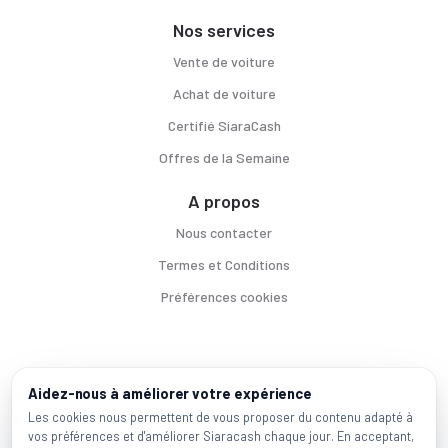
Nos services
Vente de voiture
Achat de voiture
Certifié SiaraCash
Offres de la Semaine
A propos
Nous contacter
Termes et Conditions
Préférences cookies
Voitures par ville
Aidez-nous à améliorer votre expérience
Casablanca
|
Rabat
|
Mohammadia
|
Salé
|
Témara
|
Kénitra
Les cookies nous permettent de vous proposer du contenu adapté à
vos préférences et d'améliorer Siaracash chaque jour. En acceptant,
Marques populaires