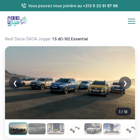
Vous pouvez nous joindre au
+212 5 22 91 87 96
.
Neuf
/
Dacia
/
DACIA Jogger
/
1.5 dCi 102 Essential
❮
❯
1 / 10