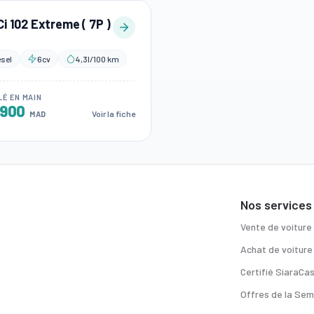
Ci 102 Extreme ( 7P )
esel
6cv
4,3l/100 km
LÉ EN MAIN
.900
Voir la fiche
MAD
Nos services
Vente de voiture
Achat de voiture
Certifié SiaraCa
Offres de la Sem