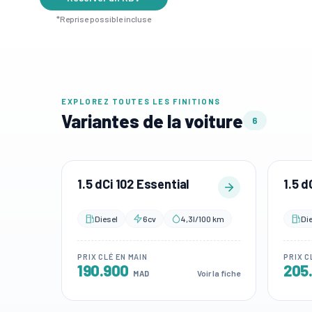
*Reprise possible incluse
EXPLOREZ TOUTES LES FINITIONS
Variantes de la voiture
6
1.5 dCi 102 Essential
1.5 d
Diesel
6cv
4,3l/100 km
Di
PRIX CLÉ EN MAIN
PRIX C
190.900
205
Voir la fiche
MAD