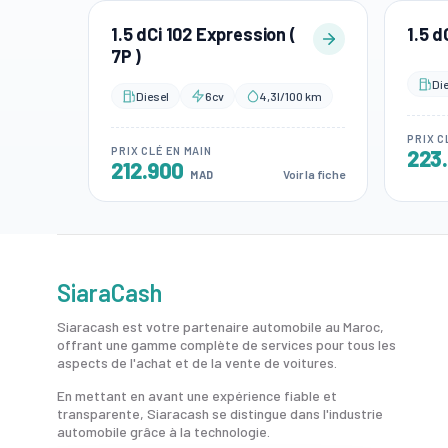
1.5 dCi 102 Expression (
1.5 d
7P )
Di
Diesel
6cv
4,3l/100 km
PRIX C
PRIX CLÉ EN MAIN
223
212.900
Voir la fiche
MAD
SiaraCash
Siaracash est votre partenaire automobile au Maroc,
offrant une gamme complète de services pour tous les
aspects de l'achat et de la vente de voitures.
En mettant en avant une expérience fiable et
transparente, Siaracash se distingue dans l'industrie
automobile grâce à la technologie.