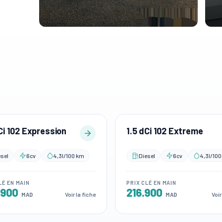
Ci 102 Expression
1.5 dCi 102 Extreme
esel
6cv
4,3l/100 km
Diesel
6cv
4,3l/10
LÉ EN MAIN
PRIX CLÉ EN MAIN
.900
216.900
Voir la fiche
Voir
MAD
MAD