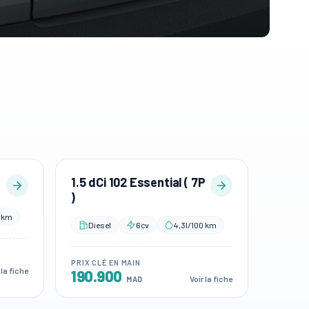
1.5 dCi 102 Essential ( 7P
)
0 km
Diesel
6cv
4,3l/100 km
PRIX CLÉ EN MAIN
 la fiche
190.900
Voir la fiche
MAD