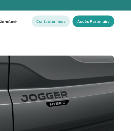
Contacter nous
Accès Partenaire
 SiaraCash