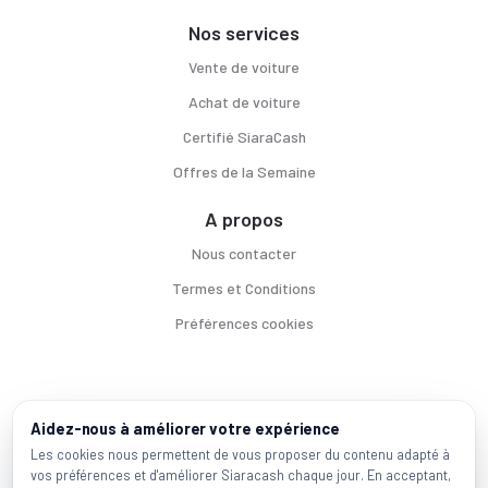
Nos services
Vente de voiture
Achat de voiture
Certifié SiaraCash
Offres de la Semaine
A propos
Nous contacter
Termes et Conditions
Préférences cookies
Voitures par ville
Aidez-nous à améliorer votre expérience
Casablanca
|
Rabat
|
Mohammadia
|
Salé
|
Témara
|
Kénitra
Les cookies nous permettent de vous proposer du contenu adapté à
vos préférences et d'améliorer Siaracash chaque jour. En acceptant,
Marques populaires