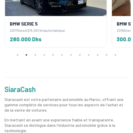
BMW SERIE 5
BMW SE
2017
Diesel
215.001 km
automatique
2016
Diese
280.000 Dhs
300.0
SiaraCash
Siaracash est votre partenaire automobile au Maroc, offrant une
gamme complète de services pour tous les aspects de l'achat et
de la vente de voitures.
En mettant en avant une expérience fiable et transparente,
Siaracash se distingue dans l'industrie automobile grâce à la
technologie.