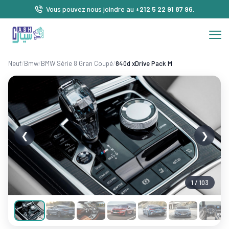
Vous pouvez nous joindre au
+212 5 22 91 87 96
.
Neuf
/
Bmw
/
BMW Série 8 Gran Coupé
/
840d xDrive Pack M
❮
❯
1 / 103