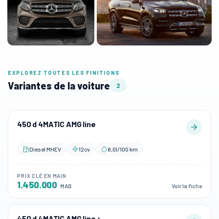
EXPLOREZ TOUTES LES FINITIONS
Variantes de la voiture
2
450 d 4MATIC AMG line
Diesel MHEV
12cv
8,0l/100 km
PRIX CLÉ EN MAIN
1.450.000
Voir la fiche
MAD
450 d 4MATIC AMG line +