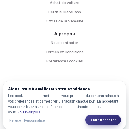
Achat de voiture
Certifié SiaraCash
Offres de la Semaine
A propos
Nous contacter
Termes et Conditions
Préférences cookies
Voitures par ville
Aidez-nous à améliorer votre expérience
Casablanca
|
Rabat
|
Mohammadia
|
Salé
|
Témara
|
Kénitra
Les cookies nous permettent de vous proposer du contenu adapté à
vos préférences et d'améliorer Siaracash chaque jour. En acceptant,
Marques populaires
vous contribuez à une expérience plus pertinente — uniquement pour
Mercedes
|
BMW
|
Volkswagen
|
Dacia
|
Renault
|
Toyota
|
Hyundai
|
Peugeot
vous.
En savoir plus
Tout accepter
Refuser
Personnaliser
2026 SiaraCash - Tous les droits sont réservés