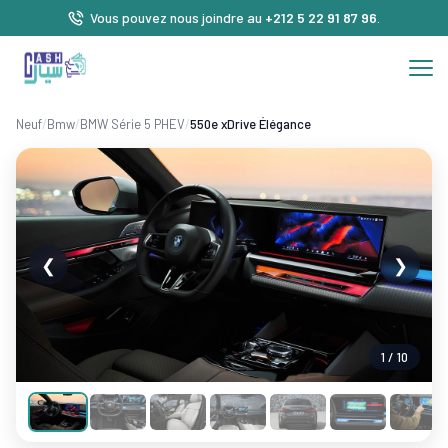
Vous pouvez nous joindre au
+212 5 22 91 87 96
.
Neuf
/
Bmw
/
BMW Série 5 PHEV
/
550e xDrive Élégance
❮
❯
1 / 10