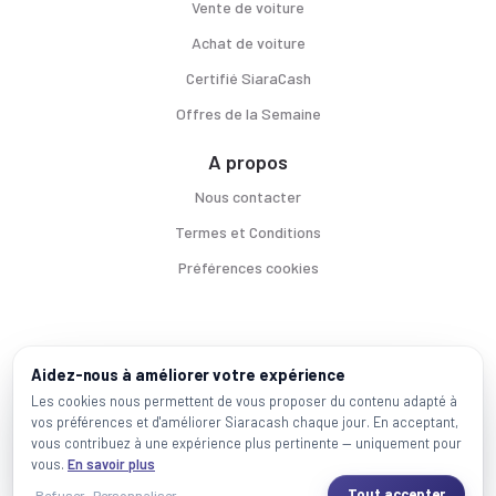
Vente de voiture
Achat de voiture
Certifié SiaraCash
Offres de la Semaine
A propos
Nous contacter
Termes et Conditions
Préférences cookies
Voitures par ville
Aidez-nous à améliorer votre expérience
Casablanca
|
Rabat
|
Mohammadia
|
Salé
|
Témara
|
Kénitra
Les cookies nous permettent de vous proposer du contenu adapté à
vos préférences et d'améliorer Siaracash chaque jour. En acceptant,
Marques populaires
vous contribuez à une expérience plus pertinente — uniquement pour
Mercedes
|
BMW
|
Volkswagen
|
Dacia
|
Renault
|
Toyota
|
Hyundai
|
Peugeot
vous.
En savoir plus
Tout accepter
Refuser
Personnaliser