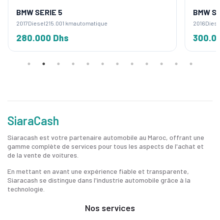
BMW SERIE 5
BMW SE
2017
Diesel
215.001 km
automatique
2016
Diese
280.000 Dhs
300.0
SiaraCash
Siaracash est votre partenaire automobile au Maroc, offrant une
gamme complète de services pour tous les aspects de l'achat et
de la vente de voitures.
En mettant en avant une expérience fiable et transparente,
Siaracash se distingue dans l'industrie automobile grâce à la
technologie.
Nos services