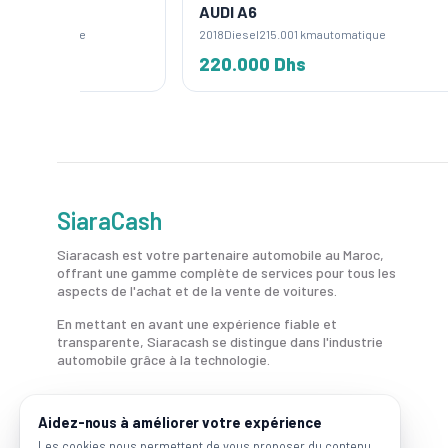
AUDI A6
AUDI 
2018
Diesel
215.001 km
automatique
2016
Die
220.000 Dhs
245.
SiaraCash
Siaracash est votre partenaire automobile au Maroc,
offrant une gamme complète de services pour tous les
aspects de l'achat et de la vente de voitures.
En mettant en avant une expérience fiable et
transparente, Siaracash se distingue dans l'industrie
automobile grâce à la technologie.
Aidez-nous à améliorer votre expérience
Les cookies nous permettent de vous proposer du contenu