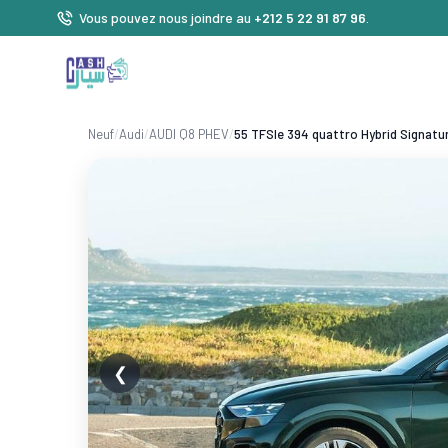
Vous pouvez nous joindre au
+212 5 22 91 87 96
.
Neuf
/
Audi
/
AUDI Q8 PHEV
/
55 TFSIe 394 quattro Hybrid Signatu
❮