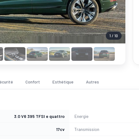
1 / 10
écurité
Confort
Esthétique
Autres
3.0 V6 395 TFSI e quattro
Energie
17cv
Transmission