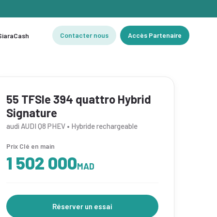
Contacter nous
Accès Partenaire
 SiaraCash
55 TFSIe 394 quattro Hybrid
Signature
audi AUDI Q8 PHEV • Hybride rechargeable
Prix Clé en main
1 502 000
MAD
Réserver un essai