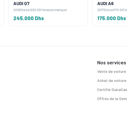
Q7
AUDI A6
sel
230.001 km
automatique
2017
Diesel
170.001 km
automatique
000 Dhs
175.000 Dhs
Nos services
Vente de voiture
Achat de voiture
Certifié SiaraCa
Offres de la Sem