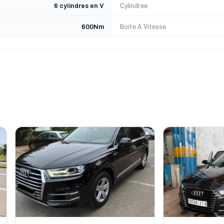
6 cylindres en V
Cylindree
600Nm
Boite A Vitesse