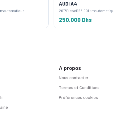
AUDI A4
AUDI Q
2017
Diesel
125.001 km
automatique
2021
Diese
250.000 Dhs
360.0
A propos
Nous contacter
Termes et Conditions
sh
Préférences cookies
aine