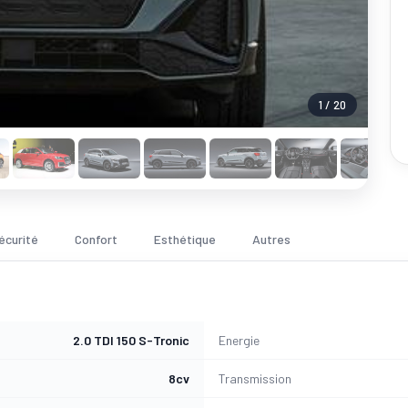
1 / 20
écurité
Confort
Esthétique
Autres
2.0 TDI 150 S-Tronic
Energie
8cv
Transmission