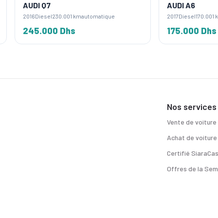
Q7
AUDI A6
sel
230.001 km
automatique
2017
Diesel
170.001 km
automatique
000 Dhs
175.000 Dhs
Nos services
Vente de voiture
Achat de voiture
Certifié SiaraCa
Offres de la Sem