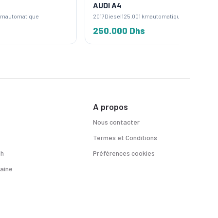
AUDI A4
AUDI Q
2017
Diesel
125.001 km
automatique
2021
Diese
250.000 Dhs
360.0
A propos
Nous contacter
Termes et Conditions
sh
Préférences cookies
aine