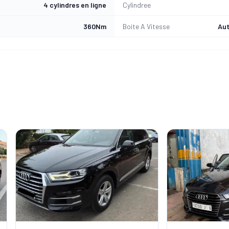
4 cylindres en ligne
Cylindree
360Nm
Boite A Vitesse
Aut