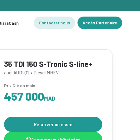
Contacter nous
Accès Partenaire
 SiaraCash
35 TDI 150 S-Tronic S-line+
audi AUDI Q2 • Diesel MHEV
Prix Clé en main
457 000
MAD
Réserver un essai
Contacter sur WhatsApp