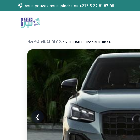
Vous pouvez nous joindre au
+212 5 22 91 87 96
.
Neuf
/
Audi
/
AUDI Q2
/
35 TDI 150 S-Tronic S-line+
❮