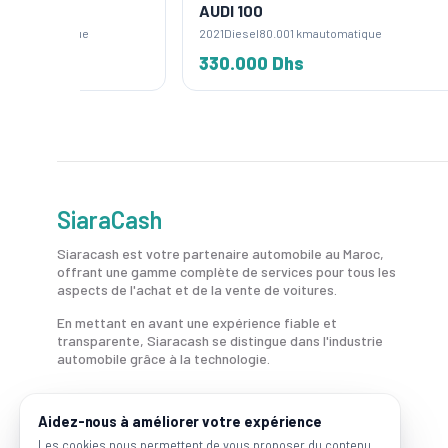
AUDI 100
AUDI 
2021
Diesel
80.001 km
automatique
2016
Die
330.000 Dhs
245.
SiaraCash
Siaracash est votre partenaire automobile au Maroc,
offrant une gamme complète de services pour tous les
aspects de l'achat et de la vente de voitures.
En mettant en avant une expérience fiable et
transparente, Siaracash se distingue dans l'industrie
automobile grâce à la technologie.
Aidez-nous à améliorer votre expérience
Les cookies nous permettent de vous proposer du contenu