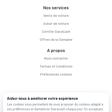
Nos services
Vente de voiture
Achat de voiture
Certifié SiaraCash
Offres de la Semaine
A propos
Nous contacter
Termes et Conditions
Préférences cookies
Voitures par ville
Aidez-nous à améliorer votre expérience
Casablanca
|
Rabat
|
Mohammadia
|
Salé
|
Témara
|
Kénitra
Les cookies nous permettent de vous proposer du contenu adapté à
vos préférences et d'améliorer Siaracash chaque jour. En acceptant,
Marques populaires