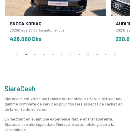
SKODA KODIAQ
AUDI 1
2025
Diesel
20.001 km
automatique
2021
Diese
428.000 Dhs
330.0
SiaraCash
Siaracash est votre partenaire automobile au Maroc, offrant une
gamme complète de services pour tous les aspects de l'achat et
de la vente de voitures.
En mettant en avant une expérience fiable et transparente,
Siaracash se distingue dans l'industrie automobile grâce à la
technologie.