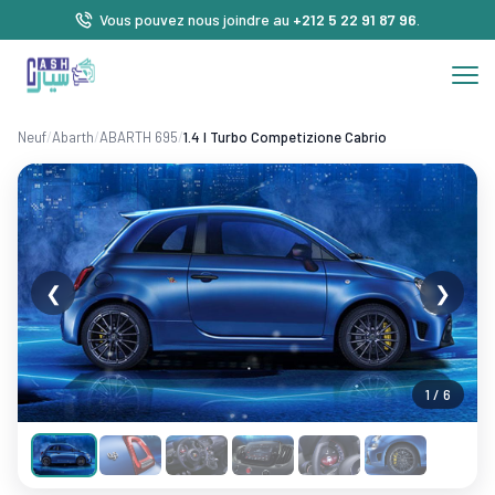
Vous pouvez nous joindre au
+212 5 22 91 87 96
.
Neuf
/
Abarth
/
ABARTH 695
/
1.4 l Turbo Competizione Cabrio
❮
❯
1 / 6