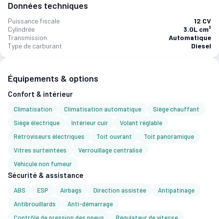
Données techniques
Puissance fiscale
12 CV
Cylindrée
3.0L cm³
Transmission
Automatique
Type de carburant
Diesel
Équipements & options
Confort & intérieur
Climatisation
Climatisation automatique
Siège chauffant
Siège électrique
Intérieur cuir
Volant réglable
Rétroviseurs électriques
Toit ouvrant
Toit panoramique
Vitres surteintées
Verrouillage centralisé
Véhicule non fumeur
Sécurité & assistance
ABS
ESP
Airbags
Direction assistée
Antipatinage
Antibrouillards
Anti-démarrage
Contrôle de pression des pneus
Régulateur de vitesse