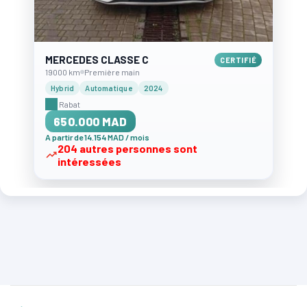
MERCEDES CLASSE C
CERTIFIÉ
19000 km
Première main
Hybrid
Automatique
2024
Rabat
650.000 MAD
A partir de 14.154 MAD / mois
204 autres personnes sont
intéressées