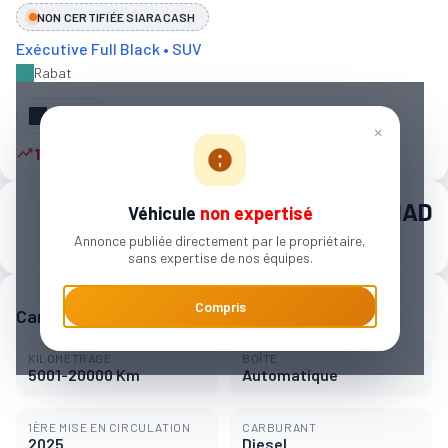
NON CERTIFIÉE SIARACASH
Exécutive Full Black • SUV
Rabat
Partager
×
10 autres personnes sont intéressées
650 000 MAD
Véhicule
non expertisé
Annonce publiée directement par le propriétaire,
9 908 MAD / mois
sans expertise de nos équipes.
Compris
Caractéristiques principales
KILOMÉTRAGE
BOÎTE
5001-20000 Km
Automatique
1ÈRE MISE EN CIRCULATION
CARBURANT
2025
Diesel