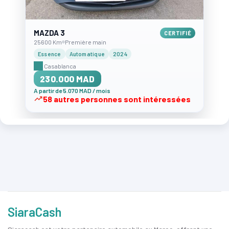
MAZDA 3
CERTIFIÉ
25600 Km
Première main
Essence
Automatique
2024
Casablanca
230.000 MAD
A partir de 5.070 MAD / mois
58 autres personnes sont intéressées
SiaraCash