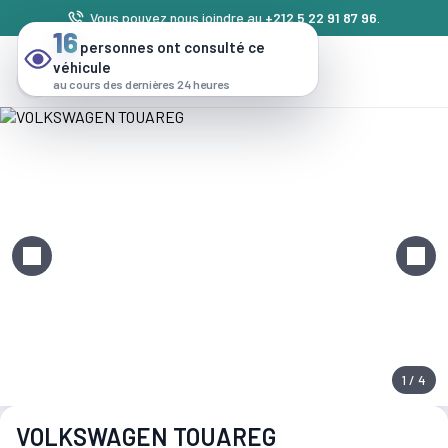
Vous pouvez nous joindre au
+212 5 22 91 87 96
.
16
personnes ont consulté ce
véhicule
au cours des dernières 24 heures
1 / 4
VOLKSWAGEN TOUAREG