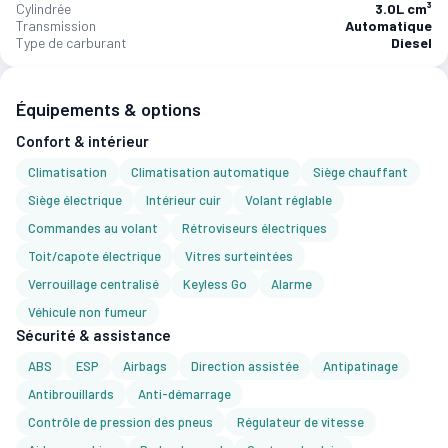
Cylindrée
3.0L cm³
Transmission
Automatique
Type de carburant
Diesel
Équipements & options
Confort & intérieur
Climatisation
Climatisation automatique
Siège chauffant
Siège électrique
Intérieur cuir
Volant réglable
Commandes au volant
Rétroviseurs électriques
Toit/capote électrique
Vitres surteintées
Verrouillage centralisé
Keyless Go
Alarme
Véhicule non fumeur
Sécurité & assistance
ABS
ESP
Airbags
Direction assistée
Antipatinage
Antibrouillards
Anti-démarrage
Contrôle de pression des pneus
Régulateur de vitesse