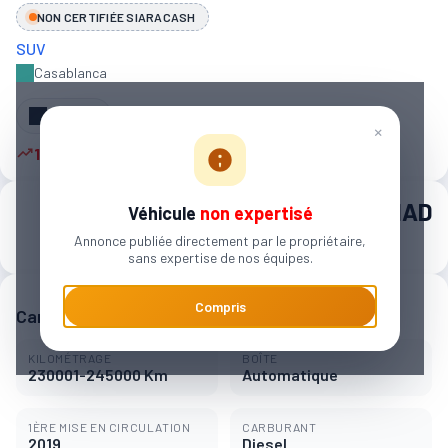
NON CERTIFIÉE SIARACASH
SUV
Casablanca
Partager
×
16 autres personnes sont intéressées
220 000 MAD
Véhicule
non expertisé
Annonce publiée directement par le propriétaire,
3 428 MAD / mois
sans expertise de nos équipes.
Compris
Caractéristiques principales
KILOMÉTRAGE
BOÎTE
230001-245000 Km
Automatique
1ÈRE MISE EN CIRCULATION
CARBURANT
2019
Diesel