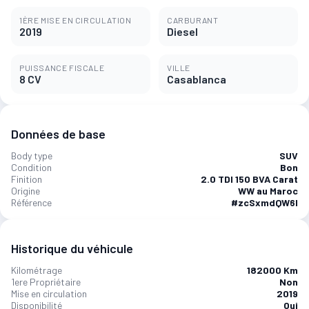
1ÈRE MISE EN CIRCULATION
CARBURANT
2019
Diesel
PUISSANCE FISCALE
VILLE
8 CV
Casablanca
Données de base
Body type
SUV
Condition
Bon
Finition
2.0 TDI 150 BVA Carat
Origine
WW au Maroc
Référence
#zcSxmdQW6l
Historique du véhicule
Kilométrage
182000 Km
1ere Propriétaire
Non
Mise en circulation
2019
Disponibilité
Oui