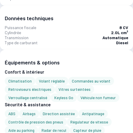
Données techniques
Puissance fiscale
8 CV
Cylindrée
2.0L cm³
Transmission
Automatique
Type de carburant
Diesel
Équipements & options
Confort & intérieur
Climatisation
Volant réglable
Commandes au volant
Rétroviseurs électriques
Vitres surteintées
Verrouillage centralisé
Keyless Go
Véhicule non fumeur
Sécurité & assistance
ABS
Airbags
Direction assistée
Antipatinage
Contrôle de pression des pneus
Régulateur de vitesse
Aide au parking
Radar de recul
Capteur de pluie