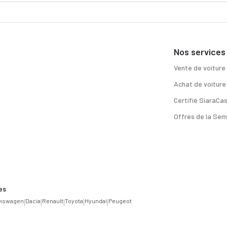
Nos services
Vente de voiture
Achat de voiture
Certifié SiaraCa
Offres de la Sem
es
lkswagen
|
Dacia
|
Renault
|
Toyota
|
Hyundai
|
Peugeot