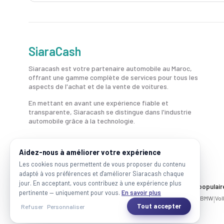
SiaraCash
Siaracash est votre partenaire automobile au Maroc,
offrant une gamme complète de services pour tous les
aspects de l'achat et de la vente de voitures.
En mettant en avant une expérience fiable et
transparente, Siaracash se distingue dans l'industrie
automobile grâce à la technologie.
Aidez-nous à améliorer votre expérience
Les cookies nous permettent de vous proposer du contenu
adapté à vos préférences et d'améliorer Siaracash chaque
jour. En acceptant, vous contribuez à une expérience plus
Voitures par ville
Marques populair
pertinente — uniquement pour vous.
En savoir plus
Casablanca
|
Rabat
|
Mohammadia
|
Salé
|
Témara
|
Kénitra
Mercedes
|
BMW
|
Vo
Tout accepter
Refuser
Personnaliser
2026 SiaraCash - Tous les droits sont réservés