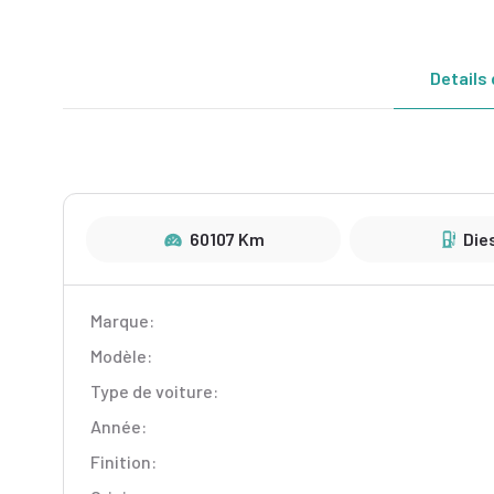
Details 
60107 Km
Die
Marque:
Modèle:
Type de voiture:
Année:
Finition: