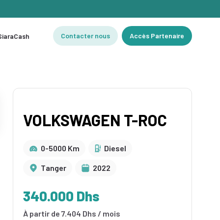
Contacter nous
Accès Partenaire
 SiaraCash
VOLKSWAGEN T-ROC
0-5000 Km
Diesel
Tanger‎
2022
340.000 Dhs
À partir de 7.404 Dhs / mois