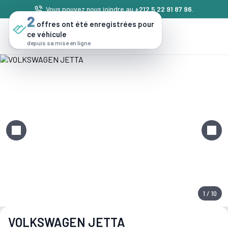
Vous pouvez nous joindre au
+212 5 22 91 87 96
.
2
offres ont été enregistrées pour
ce véhicule
depuis sa mise en ligne
1 / 10
VOLKSWAGEN JETTA