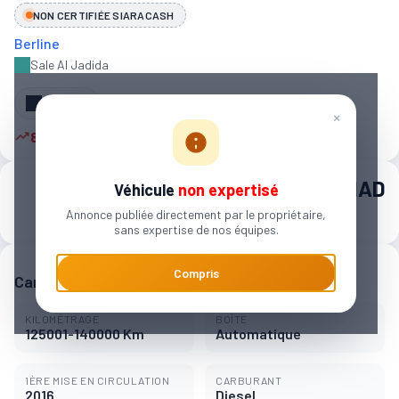
NON CERTIFIÉE SIARACASH
Berline
Sale Al Jadida
Partager
×
8 autres personnes sont intéressées
146 000 MAD
Véhicule
non expertisé
Annonce publiée directement par le propriétaire,
2 275 MAD / mois
sans expertise de nos équipes.
Compris
Caractéristiques principales
KILOMÉTRAGE
BOÎTE
125001-140000 Km
Automatique
1ÈRE MISE EN CIRCULATION
CARBURANT
2016
Diesel