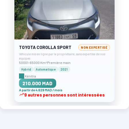
TOYOTA COROLLA SPORT
NON EXPERTISÉ
Véhicule mis en ligne par le propriétaire, sans expertise de nos
équipes
50001-65000 Km
Première main
Hybrid
Automatique
2021
Kénitra
210.000 MAD
A partir de 4.629 MAD / mois
9 autres personnes sont intéressées