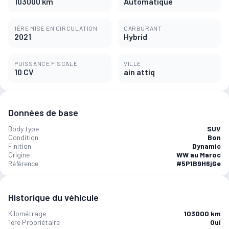
103000 km
Automatique
1ÈRE MISE EN CIRCULATION
CARBURANT
2021
Hybrid
PUISSANCE FISCALE
VILLE
10 CV
ain attiq
Données de base
Body type
SUV
Condition
Bon
Finition
Dynamic
Origine
WW au Maroc
Référence
#5P1B9H6jGe
Historique du véhicule
Kilométrage
103000 km
1ere Propriétaire
Oui