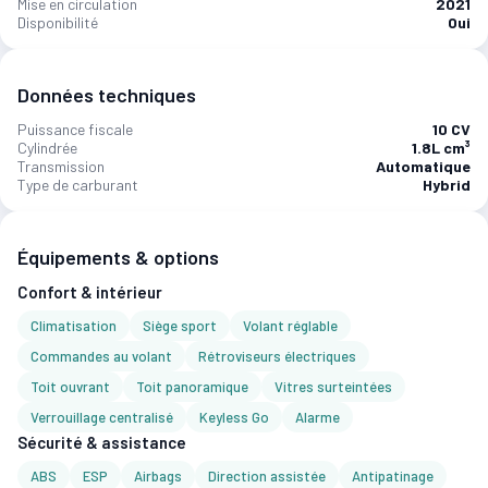
Mise en circulation
2021
Disponibilité
Oui
Données techniques
Puissance fiscale
10 CV
Cylindrée
1.8L cm³
Transmission
Automatique
Type de carburant
Hybrid
Équipements & options
Confort & intérieur
Climatisation
Siège sport
Volant réglable
Commandes au volant
Rétroviseurs électriques
Toit ouvrant
Toit panoramique
Vitres surteintées
Verrouillage centralisé
Keyless Go
Alarme
Sécurité & assistance
ABS
ESP
Airbags
Direction assistée
Antipatinage