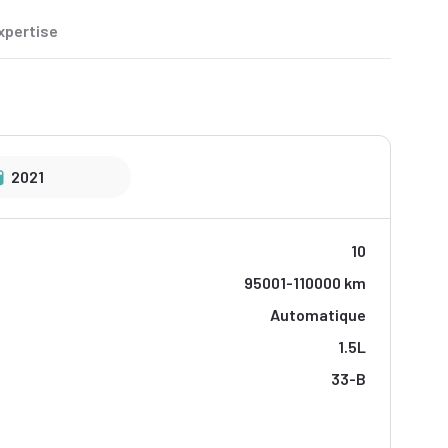
xpertise
2021
10
95001-110000 km
Automatique
1.5L
33-B