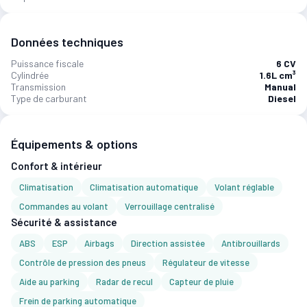
Données techniques
Puissance fiscale
6 CV
Cylindrée
1.6L cm³
Transmission
Manual
Type de carburant
Diesel
Équipements & options
Confort & intérieur
Climatisation
Climatisation automatique
Volant réglable
Commandes au volant
Verrouillage centralisé
Sécurité & assistance
ABS
ESP
Airbags
Direction assistée
Antibrouillards
Contrôle de pression des pneus
Régulateur de vitesse
Aide au parking
Radar de recul
Capteur de pluie
Frein de parking automatique