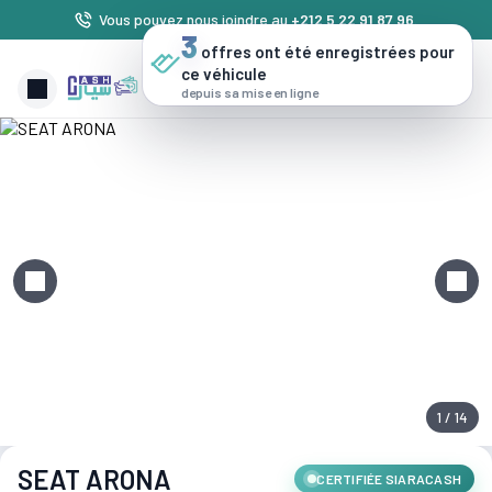
Vous pouvez nous joindre au
+212 5 22 91 87 96
.
3
offres ont été enregistrées pour
ce véhicule
depuis sa mise en ligne
1 / 14
SEAT ARONA
CERTIFIÉE SIARACASH