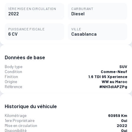
1ÈRE MISE EN CIRCULATION
CARBURANT
2022
Diesel
PUISSANCE FISCALE
VILLE
6 CV
Casablanca
Données de base
Body type
SUV
Condition
Comme-Neuf
Finition
1.6 TDI 95 Xperience
Origine
WW au Maroc
Référence
#NH3diAPZPg
Historique du véhicule
Kilométrage
60959 Km
1ere Propriétaire
Oui
Mise en circulation
2022
Disponibilité
Oui