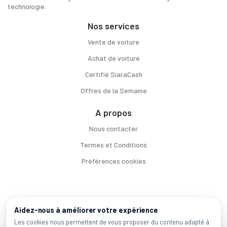
technologie.
Nos services
Vente de voiture
Achat de voiture
Certifié SiaraCash
Offres de la Semaine
A propos
Nous contacter
Termes et Conditions
Préférences cookies
Voitures par ville
Aidez-nous à améliorer votre expérience
Casablanca
|
Rabat
|
Mohammadia
|
Salé
|
Témara
|
Kénitra
Les cookies nous permettent de vous proposer du contenu adapté à