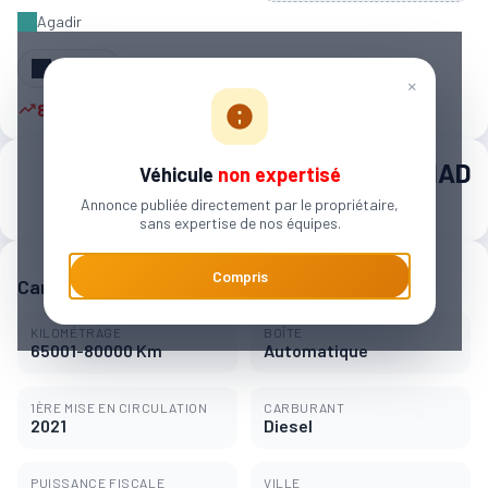
Agadir
Partager
×
8 autres personnes sont intéressées
260 000 MAD
Véhicule
non expertisé
Annonce publiée directement par le propriétaire,
4 052 MAD / mois
sans expertise de nos équipes.
Compris
Caractéristiques principales
KILOMÉTRAGE
BOÎTE
65001-80000 Km
Automatique
1ÈRE MISE EN CIRCULATION
CARBURANT
2021
Diesel
PUISSANCE FISCALE
VILLE