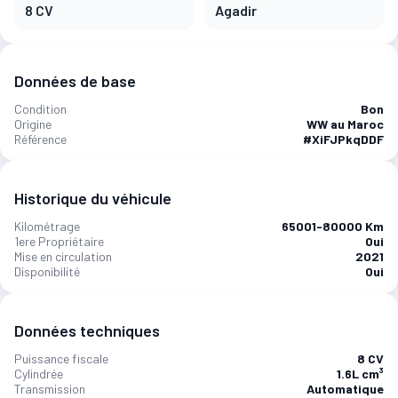
8 CV
Agadir
Données de base
Condition
Bon
Origine
WW au Maroc
Référence
#XiFJPkqDDF
Historique du véhicule
Kilométrage
65001-80000 Km
1ere Propriétaire
Oui
Mise en circulation
2021
Disponibilité
Oui
Données techniques
Puissance fiscale
8 CV
Cylindrée
1.6L cm³
Transmission
Automatique