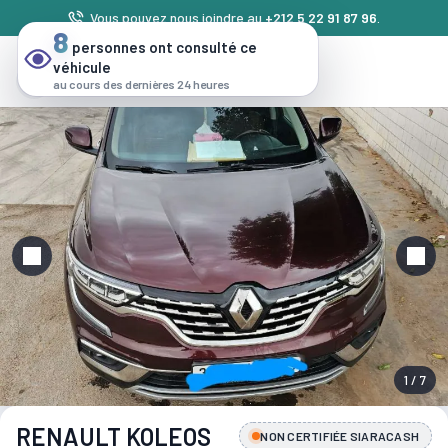
Vous pouvez nous joindre au
+212 5 22 91 87 96
.
8
personnes ont consulté ce
véhicule
au cours des dernières 24 heures
1 / 7
RENAULT KOLEOS
NON CERTIFIÉE SIARACASH