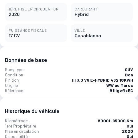
1ÈRE MISE EN CIRCULATION
CARBURANT
2020
Hybrid
PUISSANCE FISCALE
VILLE
17 CV
Casablanca
Données de base
Body type
SUV
Condition
Bon
Finition
III 3.0 V6 E-HYBRID 462 18KWH
Origine
WW au Maroc
Référence
#tIlgzfIxEC
Historique du véhicule
Kilométrage
80001-95000 Km
1ere Propriétaire
Oui
Mise en circulation
2020
Disponibilité
Oui