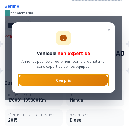
Berline
Mohammadia
Partager
×
8 autres personnes sont intéressées
116 000 MAD
Véhicule
non expertisé
Annonce publiée directement par le propriétaire,
1 834 MAD / mois
sans expertise de nos équipes.
Compris
Caractéristiques principales
KILOMÉTRAGE
BOÎTE
170001-185000 Km
Manual
1ÈRE MISE EN CIRCULATION
CARBURANT
2015
Diesel