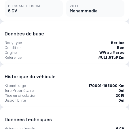
PUISSANCE FISCALE
VILLE
6 CV
Mohammadia
Données de base
Body type
Berline
Condition
Bon
Origine
WW au Maroc
Référence
#ULIt5TuPZm
Historique du véhicule
Kilométrage
170001-185000 Km
1ere Propriétaire
Oui
Mise en circulation
2015
Disponibilité
Oui
Données techniques
Puissance fiscale
6 CV