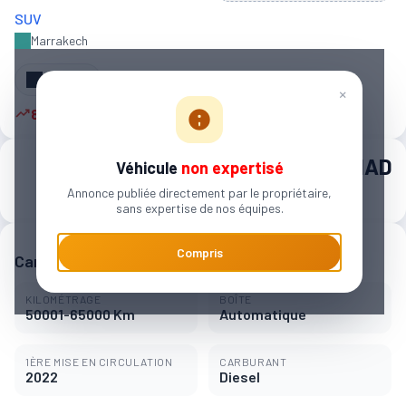
SUV
Marrakech
Partager
×
8 autres personnes sont intéressées
280 000 MAD
Véhicule
non expertisé
Annonce publiée directement par le propriétaire,
4 363 MAD / mois
sans expertise de nos équipes.
Compris
Caractéristiques principales
KILOMÉTRAGE
BOÎTE
50001-65000 Km
Automatique
1ÈRE MISE EN CIRCULATION
CARBURANT
2022
Diesel