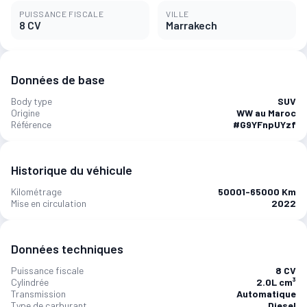
PUISSANCE FISCALE
VILLE
8 CV
Marrakech
Données de base
Body type
SUV
Origine
WW au Maroc
Référence
#G9YFnpUYzf
Historique du véhicule
Kilométrage
50001-65000 Km
Mise en circulation
2022
Données techniques
Puissance fiscale
8 CV
Cylindrée
2.0L cm³
Transmission
Automatique
Type de carburant
Diesel