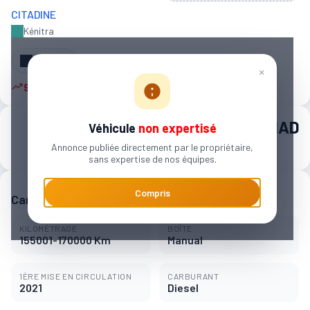
CITADINE
Kénitra
Partager
×
9 autres personnes sont intéressées
140 000 MAD
Véhicule
non expertisé
Annonce publiée directement par le propriétaire,
2 214 MAD / mois
sans expertise de nos équipes.
Compris
Caractéristiques principales
KILOMÉTRAGE
BOÎTE
155001-170000 Km
Manual
1ÈRE MISE EN CIRCULATION
CARBURANT
2021
Diesel