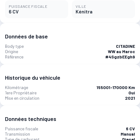
PUISSANCE FISCALE
VILLE
6 CV
Kénitra
Données de base
Body type
CITADINE
Origine
WW au Maroc
Référence
#4SgzbEEgh9
Historique du véhicule
Kilométrage
155001-170000 Km
1ere Propriétaire
Oui
Mise en circulation
2021
Données techniques
Puissance fiscale
6 CV
Transmission
Manual
Type de carburant
Diesel