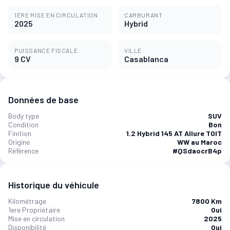
1ÈRE MISE EN CIRCULATION
CARBURANT
2025
Hybrid
PUISSANCE FISCALE
VILLE
9 CV
Casablanca
Données de base
Body type
SUV
Condition
Bon
Finition
1.2 Hybrid 145 AT Allure TOIT
Origine
WW au Maroc
Référence
#QSdaocrB4p
Historique du véhicule
Kilométrage
7800 Km
1ere Propriétaire
Oui
Mise en circulation
2025
Disponibilité
Oui