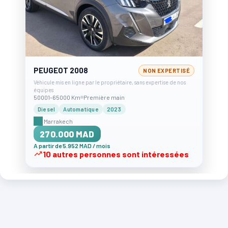
PEUGEOT 2008
NON EXPERTISÉ
Véhicule mis en ligne par le propriétaire, sans expertise de nos
équipes
50001-65000 Km
Première main
Diesel
Automatique
2023
Marrakech
270.000 MAD
A partir de 5.952 MAD / mois
10 autres personnes sont intéressées