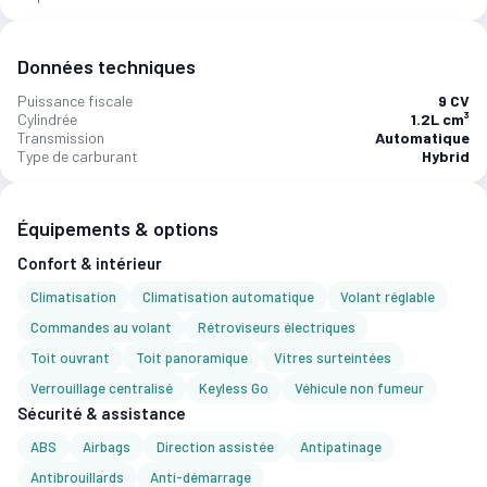
Données techniques
Puissance fiscale
9 CV
Cylindrée
1.2L cm³
Transmission
Automatique
Type de carburant
Hybrid
Équipements & options
Confort & intérieur
Climatisation
Climatisation automatique
Volant réglable
Commandes au volant
Rétroviseurs électriques
Toit ouvrant
Toit panoramique
Vitres surteintées
Verrouillage centralisé
Keyless Go
Véhicule non fumeur
Sécurité & assistance
ABS
Airbags
Direction assistée
Antipatinage
Antibrouillards
Anti-démarrage