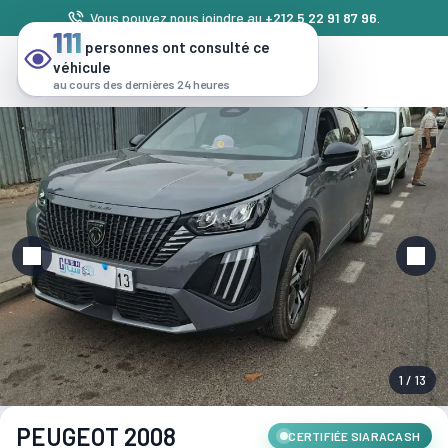
Vous pouvez nous joindre au
+212 5 22 91 87 96
.
111
personnes ont consulté ce
véhicule
au cours des dernières 24 heures
1 / 13
PEUGEOT 2008
CERTIFIÉE SIARACASH