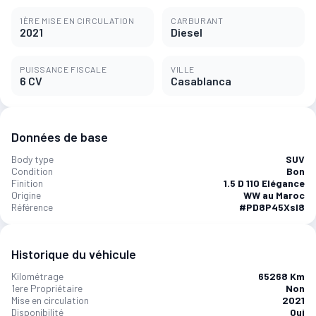
1ÈRE MISE EN CIRCULATION
CARBURANT
2021
Diesel
PUISSANCE FISCALE
VILLE
6 CV
Casablanca
Données de base
Body type
SUV
Condition
Bon
Finition
1.5 D 110 Elégance
Origine
WW au Maroc
Référence
#PD8P45Xsl8
Historique du véhicule
Kilométrage
65268 Km
1ere Propriétaire
Non
Mise en circulation
2021
Disponibilité
Oui