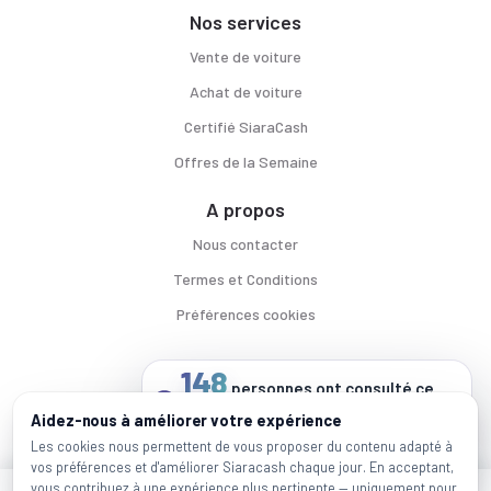
Nos services
Vente de voiture
Achat de voiture
Certifié SiaraCash
Offres de la Semaine
A propos
Nous contacter
Termes et Conditions
Préférences cookies
148
personnes ont consulté ce
véhicule
Voitures par ville
Aidez-nous à améliorer votre expérience
au cours des dernières 24 heures
Casablanca
|
Rabat
|
Mohammadia
|
Salé
|
Témara
|
Kénitra
Les cookies nous permettent de vous proposer du contenu adapté à
vos préférences et d'améliorer Siaracash chaque jour. En acceptant,
Marques populaires
vous contribuez à une expérience plus pertinente — uniquement pour