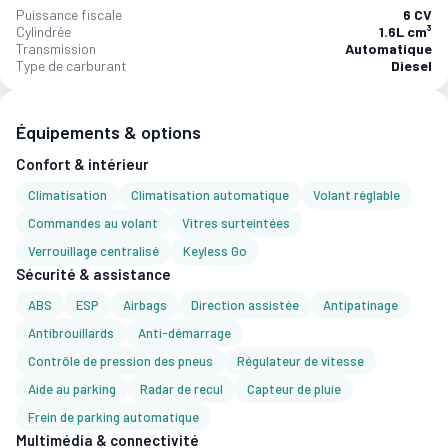
Puissance fiscale
6 CV
Cylindrée
1.6L cm³
Transmission
Automatique
Type de carburant
Diesel
Équipements & options
Confort & intérieur
Climatisation
Climatisation automatique
Volant réglable
Commandes au volant
Vitres surteintées
Verrouillage centralisé
Keyless Go
Sécurité & assistance
ABS
ESP
Airbags
Direction assistée
Antipatinage
Antibrouillards
Anti-démarrage
Contrôle de pression des pneus
Régulateur de vitesse
Aide au parking
Radar de recul
Capteur de pluie
Frein de parking automatique
Multimédia & connectivité