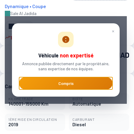
Dynamique • Coupe
Sale Al Jadida
Partager
×
11 autres personnes sont intéressées
168 000 MAD
Véhicule
non expertisé
Annonce publiée directement par le propriétaire,
2 618 MAD / mois
sans expertise de nos équipes.
Compris
Caractéristiques principales
KILOMÉTRAGE
BOÎTE
140001-155000 Km
Automatique
1ÈRE MISE EN CIRCULATION
CARBURANT
2019
Diesel