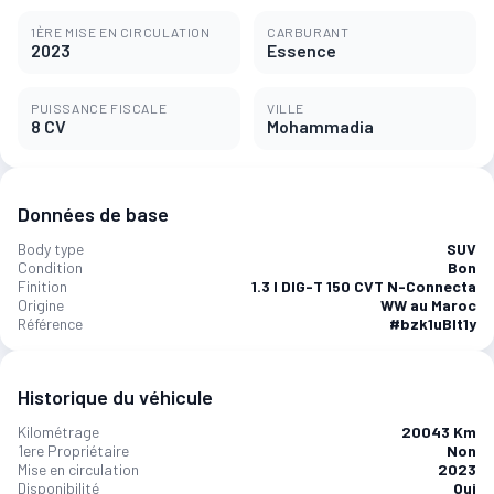
1ÈRE MISE EN CIRCULATION
CARBURANT
2023
Essence
PUISSANCE FISCALE
VILLE
8 CV
Mohammadia
Données de base
Body type
SUV
Condition
Bon
Finition
1.3 l DIG-T 150 CVT N-Connecta
Origine
WW au Maroc
Référence
#bzk1uBIt1y
Historique du véhicule
Kilométrage
20043 Km
1ere Propriétaire
Non
Mise en circulation
2023
Disponibilité
Oui