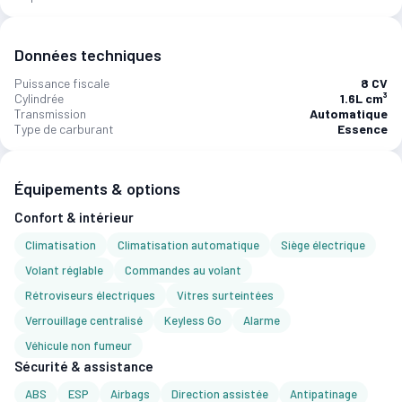
Données techniques
Puissance fiscale
8 CV
Cylindrée
1.6L cm³
Transmission
Automatique
Type de carburant
Essence
Équipements & options
Confort & intérieur
Climatisation
Climatisation automatique
Siège électrique
Volant réglable
Commandes au volant
Rétroviseurs électriques
Vitres surteintées
Verrouillage centralisé
Keyless Go
Alarme
Véhicule non fumeur
Sécurité & assistance
ABS
ESP
Airbags
Direction assistée
Antipatinage