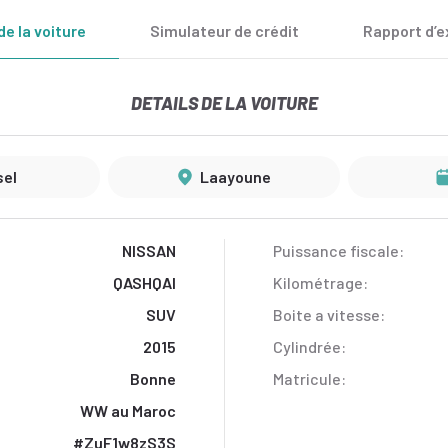
de la voiture
Simulateur de crédit
Rapport d’e
DETAILS DE LA VOITURE
sel
Laayoune‎
NISSAN
Puissance fiscale:
QASHQAI
Kilométrage:
SUV
Boite a vitesse:
2015
Cylindrée:
Bonne
Matricule:
WW au Maroc
#ZuF1w8zS3S