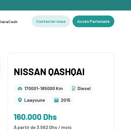
Contacter nous
Accès Partenaire
 SiaraCash
NISSAN QASHQAI
170001-185000 Km
Diesel
Laayoune‎
2015
160.000 Dhs
À partir de 3.562 Dhs / mois