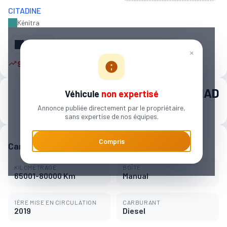
CITADINE
Kénitra
Partager
×
9 autres personnes sont intéressées
120 000 MAD
Véhicule
non expertisé
Annonce publiée directement par le propriétaire,
1 897 MAD / mois
sans expertise de nos équipes.
Compris
Caractéristiques principales
KILOMÉTRAGE
BOÎTE
65001-80000 Km
Manual
1ÈRE MISE EN CIRCULATION
CARBURANT
2019
Diesel