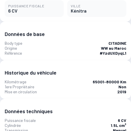
PUISSANCE FISCALE
VILLE
6 CV
Kénitra
Données de base
Body type
CITADINE
Origine
WW au Maroc
Référence
#YzdUXDyqL1
Historique du véhicule
Kilométrage
65001-80000 Km
1ere Propriétaire
Non
Mise en circulation
2019
Données techniques
Puissance fiscale
6 CV
Cylindrée
1.5L cm³
Transmission
Manual