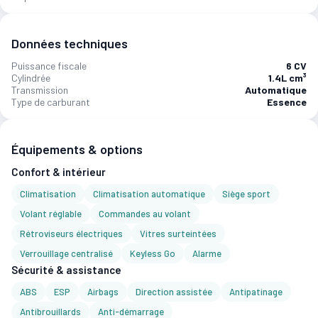
Données techniques
Puissance fiscale
6 CV
Cylindrée
1.4L cm³
Transmission
Automatique
Type de carburant
Essence
Équipements & options
Confort & intérieur
Climatisation
Climatisation automatique
Siège sport
Volant réglable
Commandes au volant
Rétroviseurs électriques
Vitres surteintées
Verrouillage centralisé
Keyless Go
Alarme
Sécurité & assistance
ABS
ESP
Airbags
Direction assistée
Antipatinage
Antibrouillards
Anti-démarrage