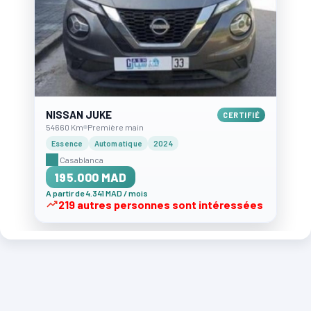
NISSAN JUKE
CERTIFIÉ
54660 Km
Première main
Essence
Automatique
2024
Casablanca
195.000 MAD
A partir de 4.341 MAD / mois
219 autres personnes sont intéressées