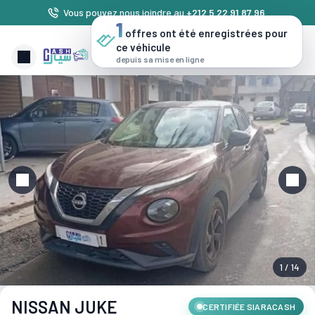
Vous pouvez nous joindre au
+212 5 22 91 87 96
.
1
offres ont été enregistrées pour
ce véhicule
depuis sa mise en ligne
1 / 14
NISSAN JUKE
CERTIFIÉE SIARACASH